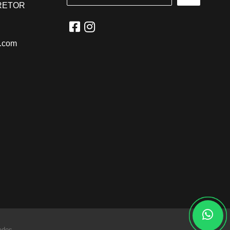
RRETOR
l.com
ados.