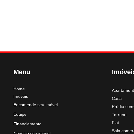
Menu
Imóvei
Home
Apartamen
Imóveis
Casa
Encomende seu imóvel
Prédio come
Equipe
Terreno
Flat
Financiamento
Sala comerc
Negocie seu imóvel