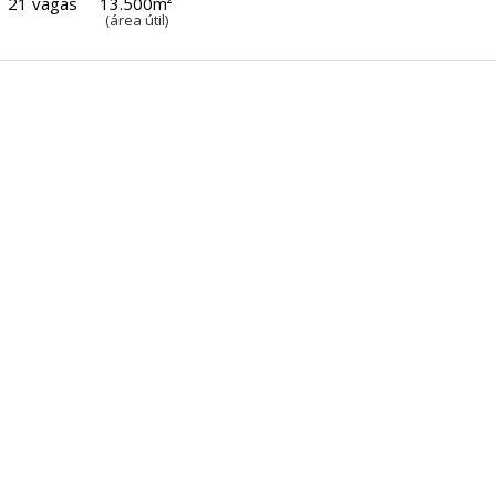
21 vagas
13.500m²
(área útil)