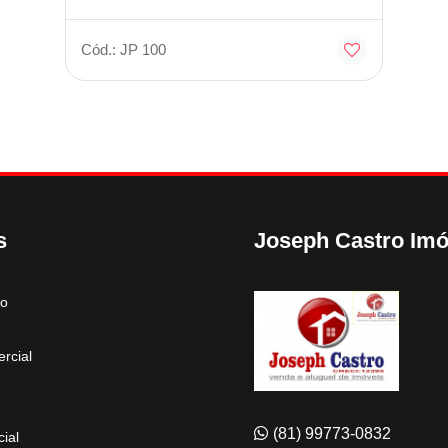
Cód.: JP 100
s
Joseph Castro Imó
to
rcial
(81) 99773-0832
ial