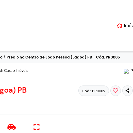
Imó
EIS
ro
/
Predio no Centro de João Pessoa (Lagoa) PB - Cód. PR0005
agoa) PB
Cód.: PR0005