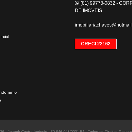
(81) 99773-0832 - CO
DE IMÓVEIS
imobiliariachaves@hotmai
rcial
CRECI 22162
ndomínio
a
26 - Joseph Castro Imóveis -
59.946.943/0001-54 -
Todos os Direitos Reserv