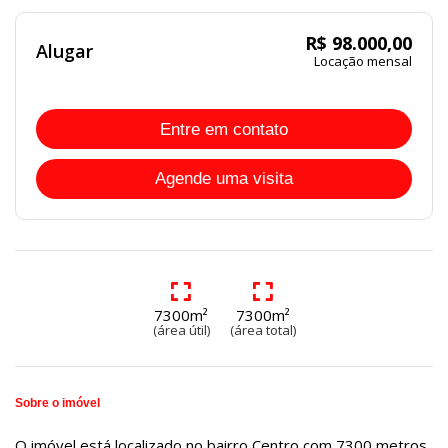
R$ 98.000,00
Alugar
Locação mensal
Entre em contato
Agende uma visita
7300m²
7300m²
(área útil)
(área total)
Sobre o imóvel
O imóvel está localizado no bairro Centro com 7300 metros