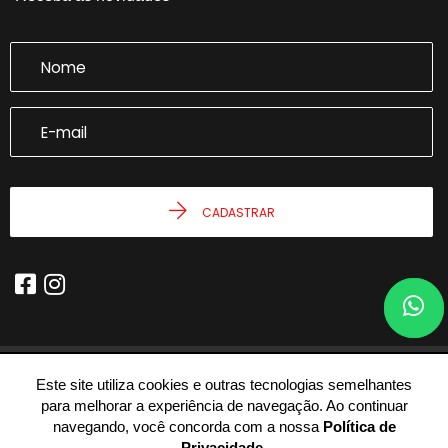
CADASTRAR
Este site utiliza cookies e outras tecnologias semelhantes
© 2026 - Joseph Castro Imóveis -
59.946.943/0001-54 -
Todos os
para melhorar a experiência de navegação. Ao continuar
Direitos Reservados.
navegando, você concorda com a nossa
Política de
Privacidade
.