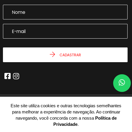
CADASTRAR
Este site utiliza cookies e outras tecnologias semelhantes
© 2026 - Joseph Castro Imóveis -
59.946.943/0001-54 -
Todos os
para melhorar a experiência de navegação. Ao continuar
Direitos Reservados.
navegando, você concorda com a nossa
Política de
Privacidade
.