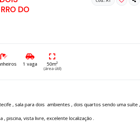
Cód.: A1
IRRO DO
anheiros
1 vaga
50m²
(área útil)
cife , sala para dois ambientes , dois quartos sendo uma suíte 
 piscina, vista livre, excelente localização .