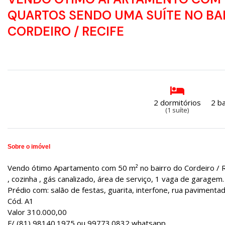
QUARTOS SENDO UMA SUÍTE NO BA
CORDEIRO / RECIFE
2 dormitórios
2 b
(1 suíte)
Sobre o imóvel
Vendo ótimo Apartamento com 50 m² no bairro do Cordeiro / Re
, cozinha , gás canalizado, área de serviço, 1 vaga de garagem.
Prédio com: salão de festas, guarita, interfone, rua pavimentada ,
Cód. A1
Valor 310.000,00
F/ (81) 98140.1975 ou 99773.0832 whatsapp