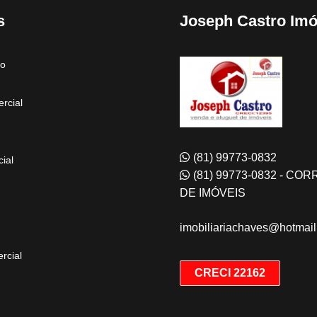
s
Joseph Castro Imó
to
rcial
(81) 99773-0832
ial
(81) 99773-0832 - CO
DE IMÓVEIS
imobiliariachaves@hotmai
rcial
CRECI 22162