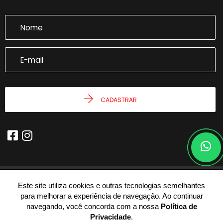
CADASTRAR
Este site utiliza cookies e outras tecnologias semelhantes
© 2026 - Joseph Castro Imóveis -
59.946.943/0001-54 -
Todos os
para melhorar a experiência de navegação. Ao continuar
Direitos Reservados.
navegando, você concorda com a nossa
Política de
Privacidade
.