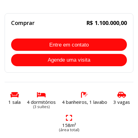
DESOCUPADO
Comprar
R$ 1.100.000,00
Entre em contato
Agende uma visita
1 sala
4 dormitórios
4 banheiros, 1 lavabo
3 vagas
(3 suítes)
158m²
(área total)