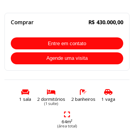
DISPONÍVEL
Comprar
R$ 430.000,00
Entre em contato
Agende uma visita
1 sala
2 dormitórios
2 banheiros
1 vaga
(1 suíte)
64m²
(área total)