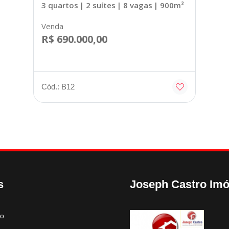
3 quartos
| 2 suítes
| 8 vagas
| 900m²
Venda
R$ 690.000,00
Cód.: B12
s
Joseph Castro Imó
to