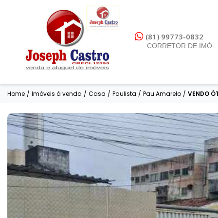
(81) 99773-0832
CORRETOR DE IMÓV
Home
/
Imóveis à venda
/
Casa
/
Paulista
/
Pau Amarelo
/
VENDO ÓT