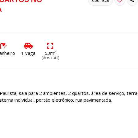
Cód.: B26
A
anheiro
1 vaga
53m²
(área útil)
ulista, sala para 2 ambientes, 2 quartos, área de serviço, terra
terna individual, portão eletrônico, rua pavimentada.