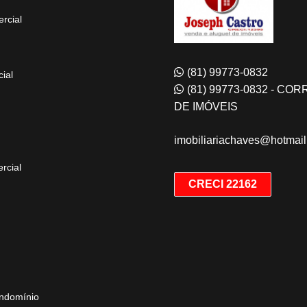
rcial
(81) 99773-0832
ial
(81) 99773-0832 - CO
DE IMÓVEIS
imobiliariachaves@hotmai
rcial
CRECI 22162
ndomínio