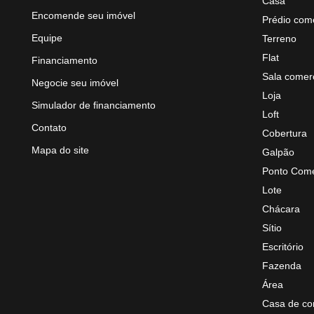
Casa
Encomende seu imóvel
Prédio come
Equipe
Terreno
Flat
Financiamento
Sala comerc
Negocie seu imóvel
Loja
Simulador de financiamento
Loft
Contato
Cobertura
Mapa do site
Galpão
Ponto Come
Lote
Chácara
Sítio
Escritório
Fazenda
Área
Casa de co