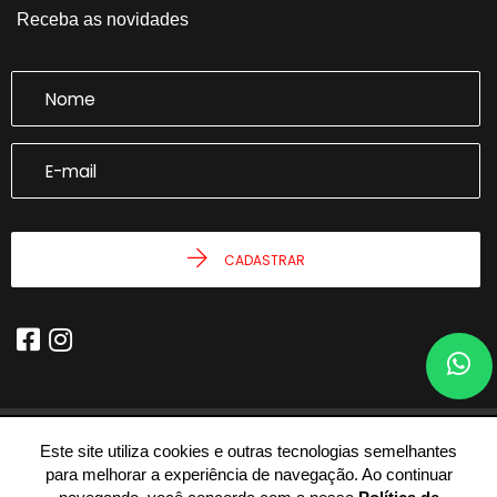
Receba as novidades
CADASTRAR
Este site utiliza cookies e outras tecnologias semelhantes
© 2026 - Joseph Castro Imóveis -
59.946.943/0001-54 -
Todos os
para melhorar a experiência de navegação. Ao continuar
Direitos Reservados.