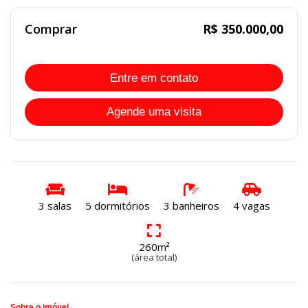
Comprar
R$ 350.000,00
Entre em contato
Agende uma visita
3 salas
5 dormitórios
3 banheiros
4 vagas
260m²
(área total)
Sobre o imóvel