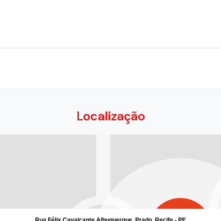
Localização
Rua Félix Cavalcante Albuquerque, Prado, Recife - PE