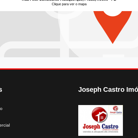
Clique para ver o mapa
s
Joseph Castro Imó
to
rcial