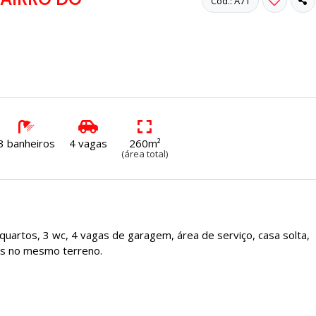
Cód.: A71
3 banheiros
4 vagas
260m²
(área total)
quartos, 3 wc, 4 vagas de garagem, área de serviço, casa solta,
sas no mesmo terreno.