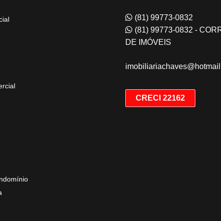
(81) 99773-0832
ial
(81) 99773-0832 - CO
DE IMÓVEIS
imobiliariachaves@hotmai
rcial
CRECI 22162
ndomínio
a