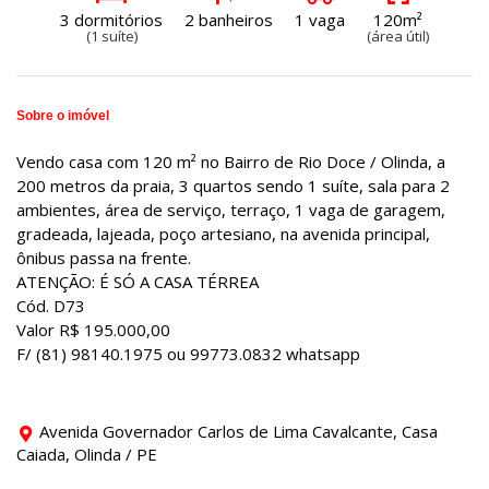
3 dormitórios
2 banheiros
1 vaga
120m²
(1 suíte)
(área útil)
Sobre o imóvel
Vendo casa com 120 m² no Bairro de Rio Doce / Olinda, a
200 metros da praia, 3 quartos sendo 1 suíte, sala para 2
ambientes, área de serviço, terraço, 1 vaga de garagem,
gradeada, lajeada, poço artesiano, na avenida principal,
ônibus passa na frente.
ATENÇÃO: É SÓ A CASA TÉRREA
Cód. D73
Valor R$ 195.000,00
F/ (81) 98140.1975 ou 99773.0832 whatsapp
Avenida Governador Carlos de Lima Cavalcante, Casa
Caiada, Olinda / PE