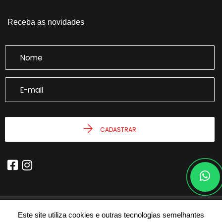
Receba as novidades
CADASTRAR
Este site utiliza cookies e outras tecnologias semelhantes
© 2026 - Joseph Castro Imóveis -
59.946.943/0001-54 -
Todos os