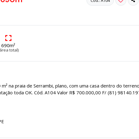
Cód.: A104
690m²
área total)
² na praia de Serrambi, plano, com uma casa dentro do terreno
entação toda OK. Cód. A104 Valor R$ 700.000,00 F/ (81) 98140.19
PE