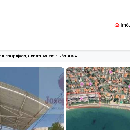
Imó
EIS
da em Ipojuca, Centro, 690m² - Cód. A104