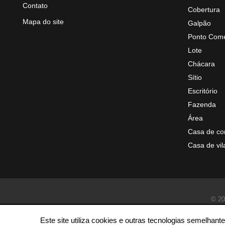
Contato
Cobertura
Mapa do site
Galpão
Ponto Come
Lote
Chácara
Sítio
Escritório
Fazenda
Área
Casa de co
Casa de vil
© 20
Este site utiliza cookies e outras tecnologias semelha