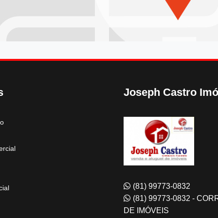
s
Joseph Castro Imó
to
rcial
(81) 99773-0832
ial
(81) 99773-0832 - CO
DE IMÓVEIS