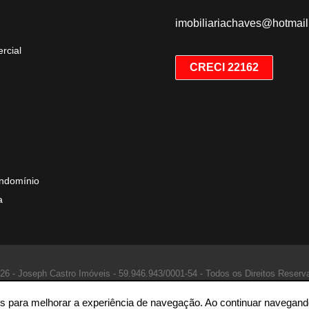
imobiliariachaves@hotmai
rcial
CRECI 22162
ndomínio
a
26 - Joseph Castro Imóveis -
59.946.943/0001-54 -
Todos os Direitos Reserv
ntes para melhorar a experiência de navegação. Ao continuar naveg