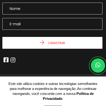
CADASTRAR
Este site utiliza cookies e outras tecnologias semelhantes
© 2026 - Joseph Castro Imóveis -
59.946.943/0001-54 -
Todos os
para melhorar a experiência de navegação. Ao continuar
Direitos Reservados.
navegando, você concorda com a nossa
Política de
Privacidade
.