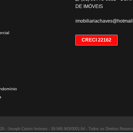
DE IMÓVEIS
imobiliariachaves@hotmai
rcial
CRECI 22162
ndomínio
a
26 - Joseph Castro Imóveis -
59.946.943/0001-54 -
Todos os Direitos Reserv