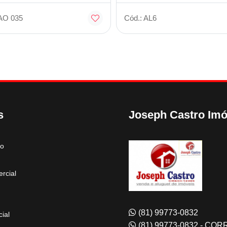
AO 035
Cód.: AL6
s
Joseph Castro Imó
to
rcial
(81) 99773-0832
ial
(81) 99773-0832 - CO