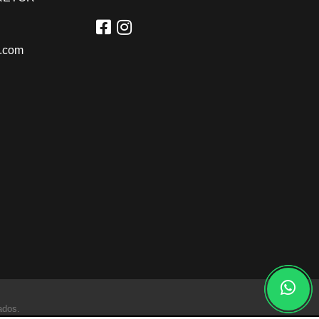
l.com
ados.