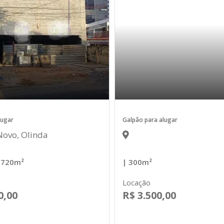
lugar
Galpão para alugar
Novo, Olinda
 720m²
| 300m²
Locação
0,00
R$ 3.500,00