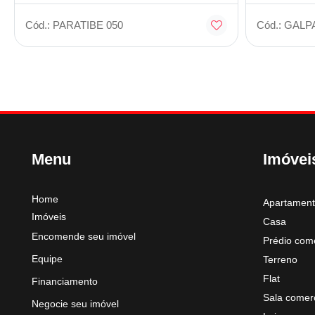
Cód.: PARATIBE 050
Cód.: GALP
Menu
Imóvei
Home
Apartamen
Imóveis
Casa
Encomende seu imóvel
Prédio come
Equipe
Terreno
Flat
Financiamento
Sala comerc
Negocie seu imóvel