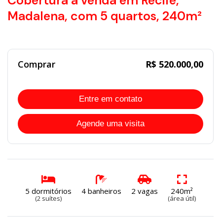
Cobertura à venda em Recife,
Madalena, com 5 quartos, 240m²
Comprar
R$ 520.000,00
Entre em contato
Agende uma visita
5 dormitórios
4 banheiros
2 vagas
240m²
(2 suítes)
(área útil)