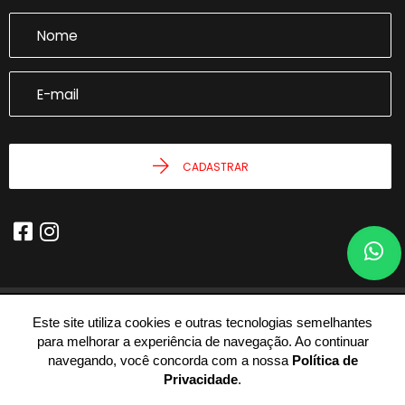
CADASTRAR
Este site utiliza cookies e outras tecnologias semelhantes
© 2026 - Joseph Castro Imóveis -
59.946.943/0001-54 -
Todos os
para melhorar a experiência de navegação. Ao continuar
Direitos Reservados.
navegando, você concorda com a nossa
Política de
Privacidade
.