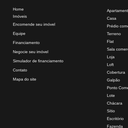
Home
Apartamen
Imóveis
Casa
Encomende seu imóvel
Prédio come
Equipe
Terreno
Flat
Financiamento
Sala comerc
Negocie seu imóvel
Loja
Simulador de financiamento
Loft
Contato
Cobertura
Mapa do site
Galpão
Ponto Come
Lote
Chácara
Sítio
Escritório
Fazenda