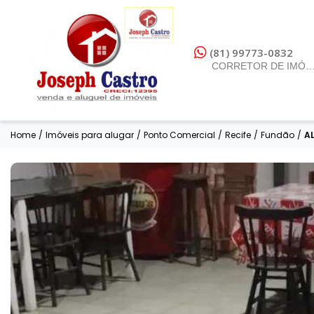
(81) 99773-0832
CORRETOR DE IMÓV
Home
/
Imóveis para alugar
/
Ponto Comercial
/
Recife
/
Fundão
/
A