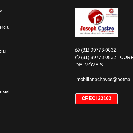
to
rcial
(81) 99773-0832
ial
(81) 99773-0832 - CO
DE IMÓVEIS
imobiliariachaves@hotmai
rcial
CRECI 22162