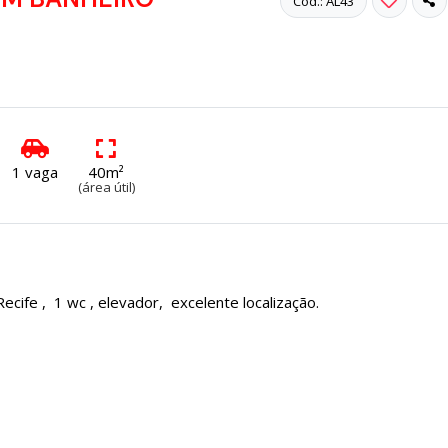
Cód.: AL43
1 vaga
40m²
(área útil)
ecife , 1 wc , elevador, excelente localização.