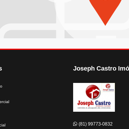
s
Joseph Castro Imó
to
rcial
(81) 99773-0832
ial