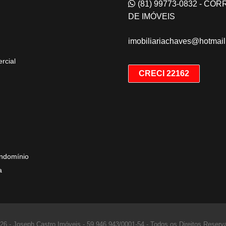
(81) 99773-0832 - CO
DE IMÓVEIS
imobiliariachaves@hotmai
rcial
CRECI 22162
ndomínio
a
26 - Joseph Castro Imóveis -
59.946.943/0001-54 -
Todos os Direitos Reserv