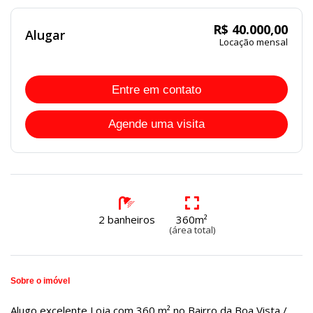
R$ 40.000,00
Alugar
Locação mensal
Entre em contato
Agende uma visita
2 banheiros
360m²
(área total)
Sobre o imóvel
Alugo excelente Loja com 360 m² no Bairro da Boa Vista /