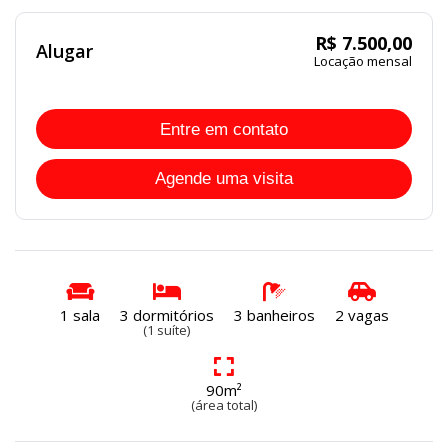
R$ 7.500,00
Alugar
Locação mensal
Entre em contato
Agende uma visita
1 sala
3 dormitórios
3 banheiros
2 vagas
(1 suíte)
90m²
(área total)