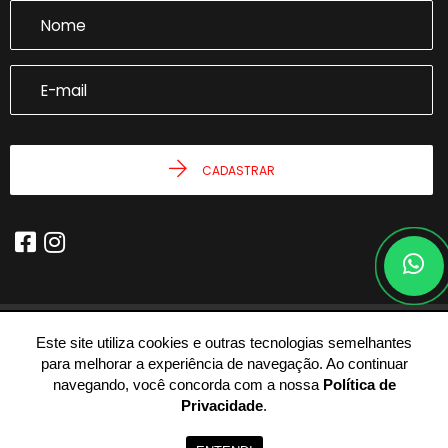
CADASTRAR
Este site utiliza cookies e outras tecnologias semelhantes
© 2026 - Joseph Castro Imóveis -
59.946.943/0001-54 -
Todos os
para melhorar a experiência de navegação. Ao continuar
Direitos Reservados.
navegando, você concorda com a nossa
Política de
Privacidade
.