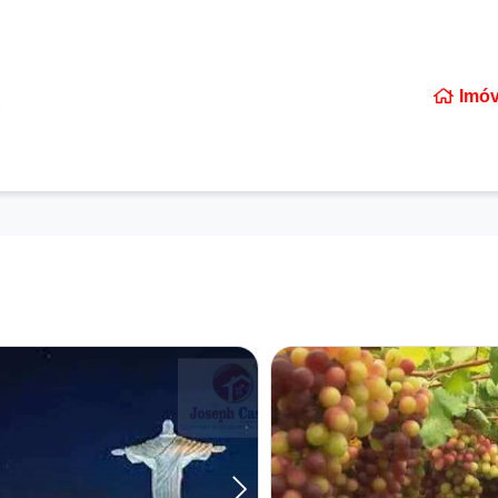
Imóv
EIS