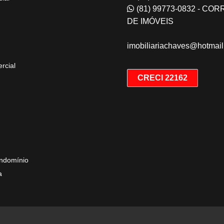
(81) 99773-0832 - CO
DE IMÓVEIS
imobiliariachaves@hotmai
rcial
CRECI 22162
ndomínio
a