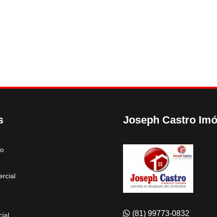
s
Joseph Castro Imó
to
rcial
(81) 99773-0832
ial