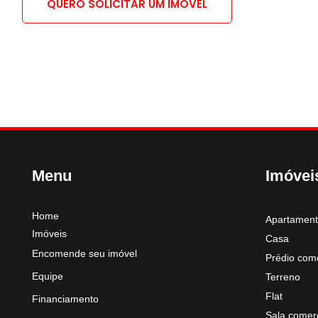
QUERO SOLICITAR UM IMÓVEL
Menu
Imóvei
Home
Apartamen
Imóveis
Casa
Encomende seu imóvel
Prédio come
Equipe
Terreno
Flat
Financiamento
Sala comerc