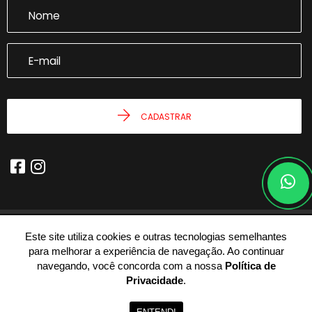
CADASTRAR
Este site utiliza cookies e outras tecnologias semelhantes
© 2026 - Joseph Castro Imóveis -
59.946.943/0001-54 -
Todos os
para melhorar a experiência de navegação. Ao continuar
Direitos Reservados.
navegando, você concorda com a nossa
Política de
Privacidade
.